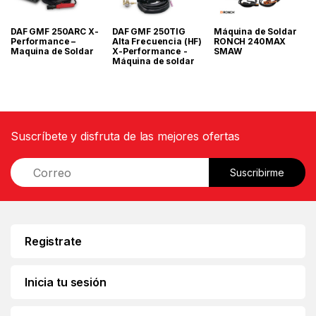
DAF GMF 250ARC X-
DAF GMF 250TIG
Máquina de Soldar
Performance –
Alta Frecuencia (HF)
RONCH 240MAX
Maquina de Soldar
X-Performance -
SMAW
Máquina de soldar
Suscríbete y disfruta de las mejores ofertas
E
Suscribirme
m
a
i
l
*
Registrate
Inicia tu sesión