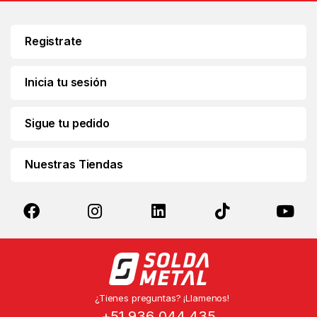
i
l
*
Registrate
Inicia tu sesión
Sigue tu pedido
Nuestras Tiendas
¿Tienes preguntas? ¡Llamenos!
+51 936 044 435