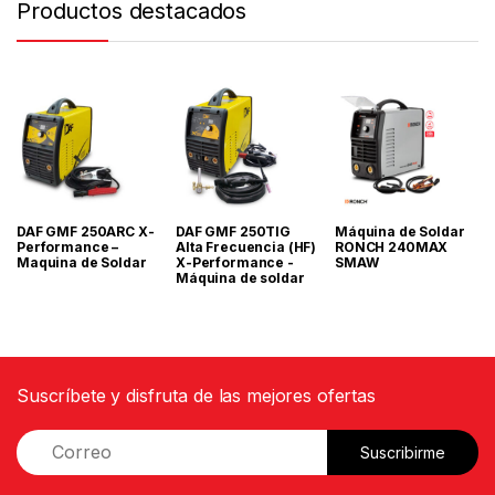
Productos destacados
DAF GMF 250ARC X-
DAF GMF 250TIG
Máquina de Soldar
Performance –
Alta Frecuencia (HF)
RONCH 240MAX
Maquina de Soldar
X-Performance -
SMAW
Máquina de soldar
Suscríbete y disfruta de las mejores ofertas
E
Suscribirme
m
a