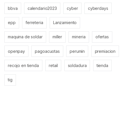
bbva
calendario2023
cyber
cyberdays
epp
ferreteria
Lanzamiento
maquina de soldar
miller
mineria
ofertas
openpay
pagoacuotas
perumin
premiacion
recojo en tienda
retail
soldadura
tienda
tig