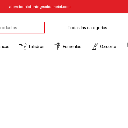
5
atencionalcliente@soldametal.com
ricas
Taladros
Esmeriles
Oxicorte