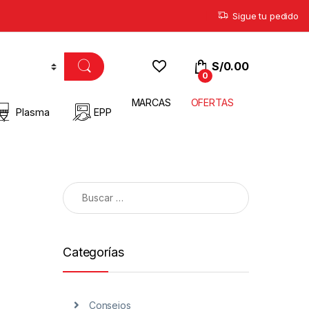
Sigue tu pedido
S/
0.00
0
MARCAS
OFERTAS
Plasma
EPP
Categorías
Consejos