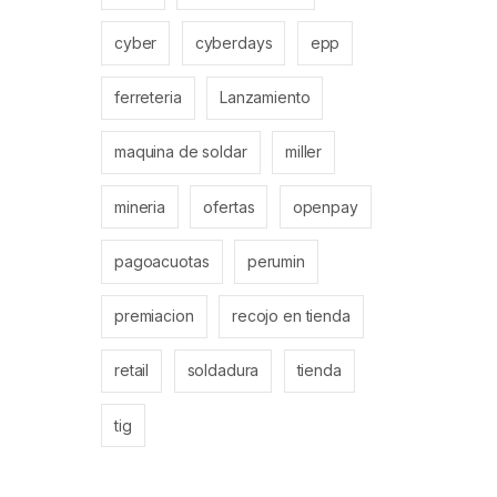
cyber
cyberdays
epp
ferreteria
Lanzamiento
maquina de soldar
miller
mineria
ofertas
openpay
pagoacuotas
perumin
premiacion
recojo en tienda
retail
soldadura
tienda
tig