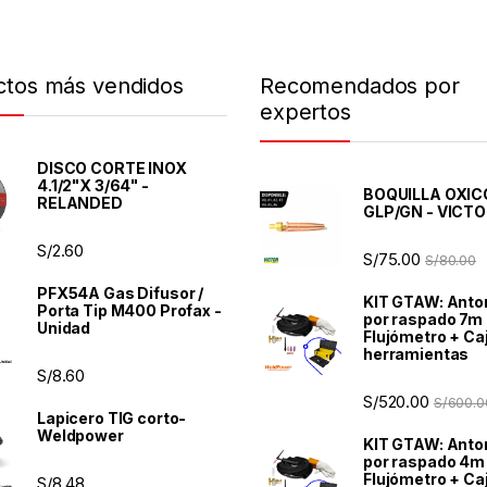
ctos más vendidos
Recomendados por
expertos
DISCO CORTE INOX
4.1/2"X 3/64" -
BOQUILLA OXI
RELANDED
GLP/GN - VICT
S/
2.60
S/
75.00
S/
80.00
PFX54A Gas Difusor /
KIT GTAW: Anto
Porta Tip M400 Profax -
por raspado 7m
Unidad
Flujómetro + Ca
herramientas
S/
8.60
S/
520.00
S/
600.0
Lapicero TIG corto-
Weldpower
KIT GTAW: Anto
por raspado 4m
Flujómetro + Ca
S/
8.48