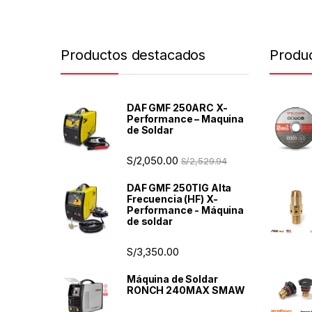
Productos destacados
Produ
DAF GMF 250ARC X-
Performance – Maquina
de Soldar
S/
2,050.00
S/
2,529.94
DAF GMF 250TIG Alta
Frecuencia (HF) X-
Performance - Máquina
de soldar
S/
3,350.00
Máquina de Soldar
RONCH 240MAX SMAW