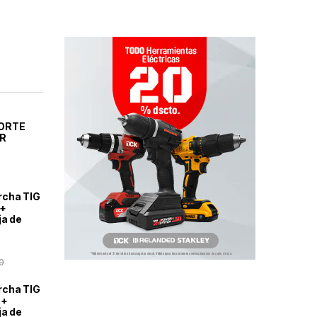
CORTE
OR
rcha TIG
 +
ja de
0
rcha TIG
 +
ja de