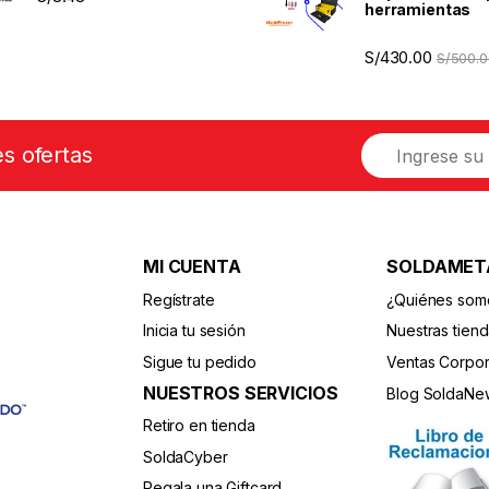
herramientas
S/
430.00
S/
500.0
E
es ofertas
m
a
i
l
*
MI CUENTA
SOLDAMET
Regístrate
¿Quiénes som
Inicia tu sesión
Nuestras tien
Sigue tu pedido
Ventas Corpor
NUESTROS SERVICIOS
Blog SoldaNe
Retiro en tienda
SoldaCyber
Regala una Giftcard