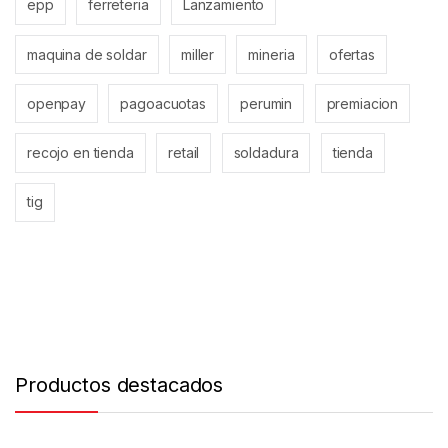
epp
ferreteria
Lanzamiento
maquina de soldar
miller
mineria
ofertas
openpay
pagoacuotas
perumin
premiacion
recojo en tienda
retail
soldadura
tienda
tig
Productos destacados