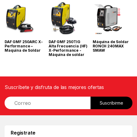
DAF GMF 250ARC X-
DAF GMF 250TIG
Máquina de Soldar
Performance –
Alta Frecuencia (HF)
RONCH 240MAX
Maquina de Soldar
X-Performance -
SMAW
Máquina de soldar
Suscríbete y disfruta de las mejores ofertas
E
Suscribirme
m
a
i
l
*
Registrate