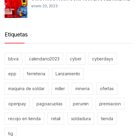
enero 20, 2023
Etiquetas
bbva
calendario2023
cyber
cyberdays
epp
ferreteria
Lanzamiento
maquina de soldar
miller
mineria
ofertas
openpay
pagoacuotas
perumin
premiacion
recojo en tienda
retail
soldadura
tienda
tig