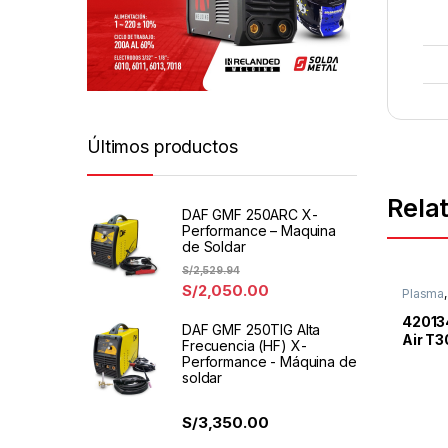
Últimos productos
Rela
DAF GMF 250ARC X-
Performance – Maquina
de Soldar
S/
2,529.94
S/
2,050.00
Plasma
Corte P
Powerm
42013
DAF GMF 250TIG Alta
Air T
Frecuencia (HF) X-
Performance - Máquina de
soldar
S/
3,350.00