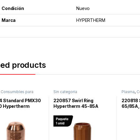
Condición
Nuevo
Marca
HYPERTHERM
ted products
,
Consumibles para
Sin categoria
Plasma
,
C
or Plasma
,
Hypertherm
,
Corte Por
ax30 Air
Powermax
4 Standard PMX30
220857 Swirl Ring
220818 S
Powermax
30 Hypertherm
Hypertherm 45-85A
65/85A,
PMX45XP/65/85
Duramax
cutting