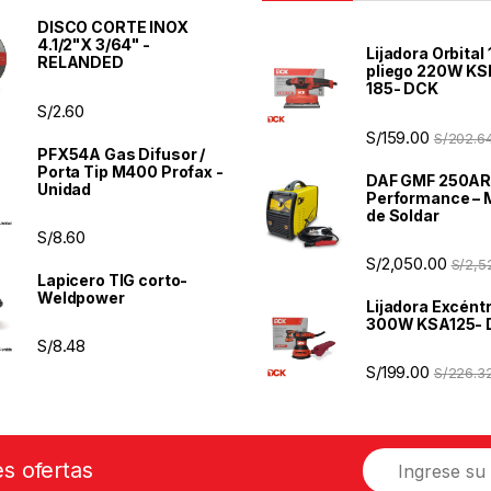
DISCO CORTE INOX
4.1/2"X 3/64" -
Lijadora Orbital 
RELANDED
pliego 220W KS
185- DCK
S/
2.60
S/
159.00
S/
202.6
PFX54A Gas Difusor /
Porta Tip M400 Profax -
DAF GMF 250AR
Unidad
Performance – 
de Soldar
S/
8.60
S/
2,050.00
S/
2,5
Lapicero TIG corto-
Weldpower
Lijadora Excéntr
300W KSA125-
S/
8.48
S/
199.00
S/
226.3
E
es ofertas
m