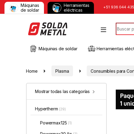
Máquinas
Herramientas
+51 936 044 43
de soldar
eléctricas
Máquinas de soldar
Herramientas eléct
Home
Plasma
Consumibles para Cor
Mostrar todas las categorías
Hypertherm
(29)
Powermax125
(1)
Powermax30 Air
(2)