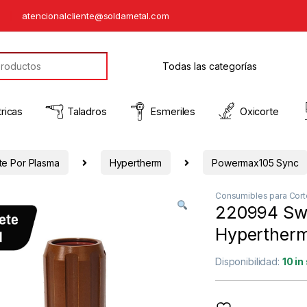
5
atencionalcliente@soldametal.com
ricas
Taladros
Esmeriles
Oxicorte
te Por Plasma
Hypertherm
Powermax105 Sync
Consumibles para Cort
220994 Swi
Hyperther
Disponibilidad:
10 in