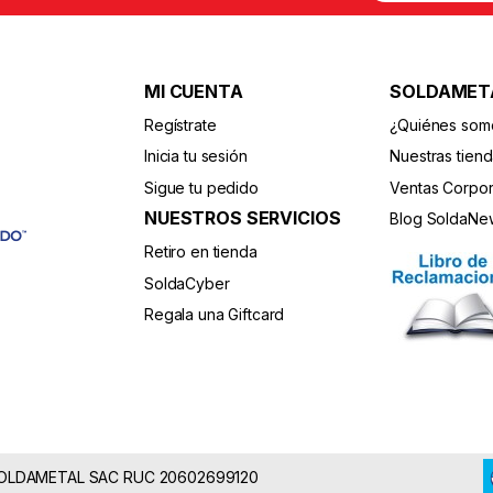
a
i
l
*
MI CUENTA
SOLDAMET
Regístrate
¿Quiénes som
Inicia tu sesión
Nuestras tien
Sigue tu pedido
Ventas Corpor
NUESTROS SERVICIOS
Blog SoldaNe
Retiro en tienda
SoldaCyber
Regala una Giftcard
 SOLDAMETAL SAC RUC 20602699120