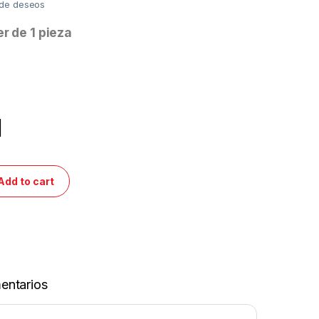
a de deseos
er de 1 pieza
1
Add to cart
entarios