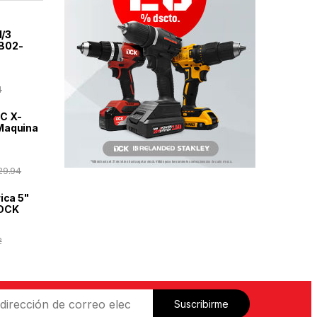
1/3
B02-
4
C X-
Maquina
29.94
ica 5"
 DCK
2
Suscribirme