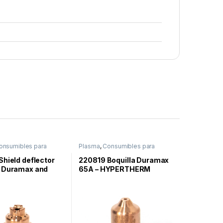
onsumibles para
Plasma
,
Consumibles para
 Plasma
,
Hypertherm
,
Corte Por Plasma
,
Hypertherm
,
65 Sync
,
Powermax65 Sync
,
hield deflector
220819 Boquilla Duramax
85 Sync
Powermax85 Sync
,
 Duramax and
65A – HYPERTHERM
Powermax105 Sync
 Lock, drag
 – HYPERTHERM