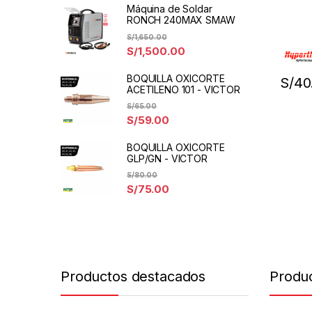
Máquina de Soldar
RONCH 240MAX SMAW
S/
1,650.00
S/
1,500.00
BOQUILLA OXICORTE
S/
40
ACETILENO 101 - VICTOR
S/
65.00
S/
59.00
BOQUILLA OXICORTE
GLP/GN - VICTOR
S/
80.00
S/
75.00
Productos destacados
Produ