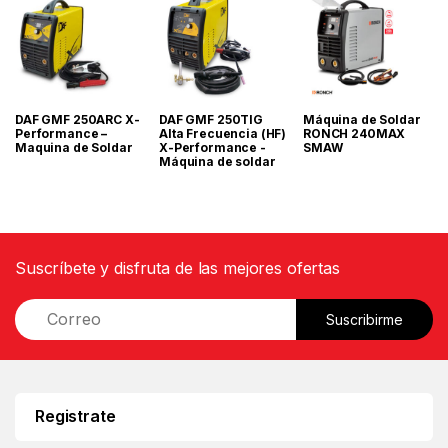
DAF GMF 250ARC X-
DAF GMF 250TIG
Máquina de Soldar
Performance –
Alta Frecuencia (HF)
RONCH 240MAX
Maquina de Soldar
X-Performance -
SMAW
Máquina de soldar
Suscríbete y disfruta de las mejores ofertas
E
Suscribirme
m
a
i
l
*
Registrate