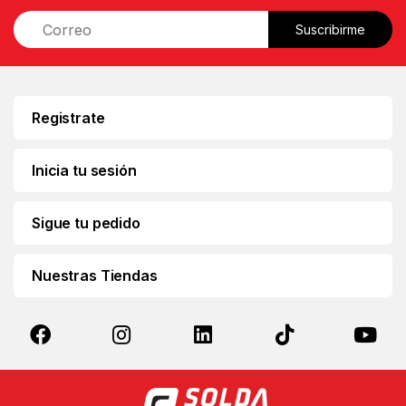
E
Suscribirme
m
a
i
l
*
Registrate
Inicia tu sesión
Sigue tu pedido
Nuestras Tiendas