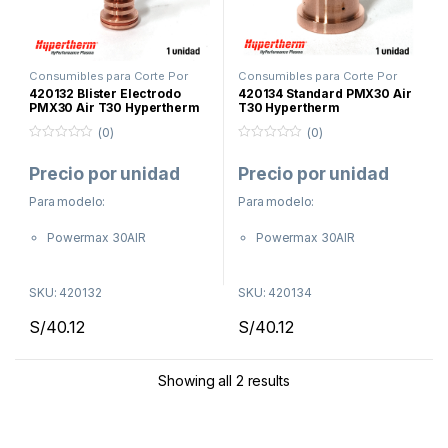
Consumibles para Corte Por
Consumibles para Corte Por
Plasma
,
Hypertherm
,
Plasma
,
Plasma
,
Hypertherm
,
Plasma
,
420132 Blister Electrodo
420134 Standard PMX30 Air
Powermax30 Air
Powermax30 Air
PMX30 Air T30 Hypertherm
T30 Hypertherm
(0)
(0)
0
0
f
f
Precio por unidad
Precio por unidad
u
u
e
e
r
r
Para modelo:
Para modelo:
a
a
d
d
e
e
Powermax 30AIR
Powermax 30AIR
5
5
SKU: 420132
SKU: 420134
S/
40.12
S/
40.12
Showing all 2 results