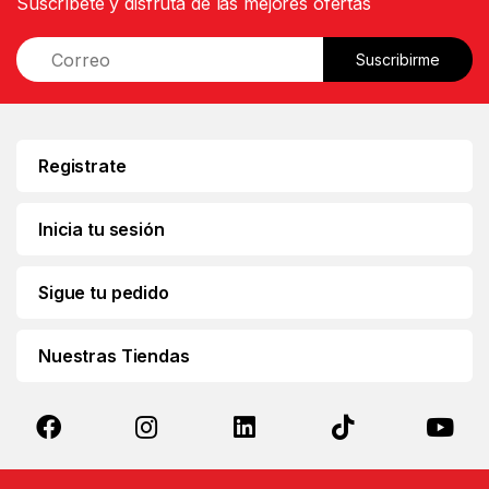
Suscríbete y disfruta de las mejores ofertas
E
Suscribirme
m
a
i
l
*
Registrate
Inicia tu sesión
Sigue tu pedido
Nuestras Tiendas