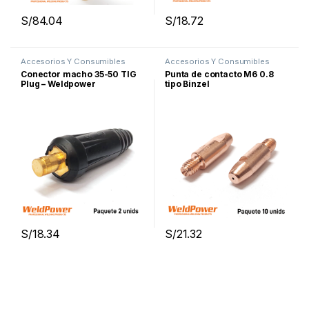
S/
84.04
S/
18.72
Accesorios Y Consumibles
Accesorios Y Consumibles
Para Soldar
,
Proceso Arco
Para Soldar
,
Proceso MIG
Conector macho 35-50 TIG
Punta de contacto M6 0.8
Manual
Plug – Weldpower
tipo Binzel
S/
18.34
S/
21.32