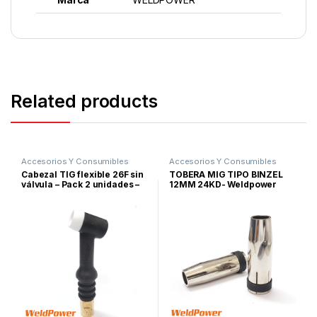
Related products
Accesorios Y Consumibles
Accesorios Y Consumibles
Para Soldar
,
Proceso TIG
Para Soldar
,
Proceso MIG
Cabezal TIG flexible 26F sin
TOBERA MIG TIPO BINZEL
válvula – Pack 2 unidades –
12MM 24KD- Weldpower
Weldpower