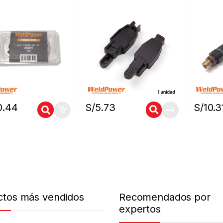
Weldpower
Weldpo
0.44
S/
5.73
S/
10.3
ctos más vendidos
Recomendados por
expertos