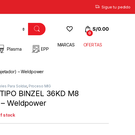
Sigue tu pedido
S/
0.00
0
MARCAS
OFERTAS
Plasma
EPP
jetador) – Weldpower
les Para Soldar
,
Proceso MIG
 TIPO BINZEL 36KD M8
) – Weldpower
f stock