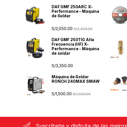
DAF GMF 250ARC X-
Performance – Maquina
de Soldar
S/
2,050.00
S/
2,529.94
DAF GMF 250TIG Alta
Frecuencia (HF) X-
Performance - Máquina
de soldar
S/
3,350.00
Máquina de Soldar
RONCH 240MAX SMAW
S/
1,500.00
S/
1,650.00
Suscríbete y disfruta de las mejor