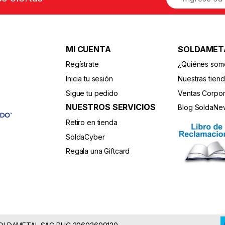
m
a
i
l
*
MI CUENTA
SOLDAMET
Regístrate
¿Quiénes som
Inicia tu sesión
Nuestras tien
Sigue tu pedido
Ventas Corpor
NUESTROS SERVICIOS
Blog SoldaNe
Retiro en tienda
SoldaCyber
Regala una Giftcard