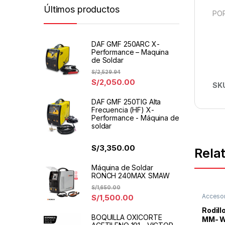
Últimos productos
POR
DAF GMF 250ARC X-
Performance – Maquina
de Soldar
S/
2,529.94
S/
2,050.00
SK
DAF GMF 250TIG Alta
Frecuencia (HF) X-
Performance - Máquina de
soldar
S/
3,350.00
Rela
Máquina de Soldar
RONCH 240MAX SMAW
S/
1,650.00
Accesor
S/
1,500.00
Soldar
,
Rodillo
BOQUILLA OXICORTE
MM- W