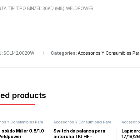
TA TIP TIPO BINZEL 36KD (M8) WELDPOWER
U:
SOL142.0020W
Categories:
Accesorios Y Consumibles Par
ted products
ios Y Consumibles Para
Accesorios Y Consumibles Para
Accesorio
Proceso MIG
Soldar
Soldar
,
Pr
 sólido Miller 0.8/1.0
Switch de palanca para
Lapicero
eldpower
antorcha TIG HF –
17/18/2