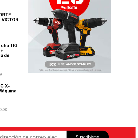
CORTE
- VICTOR
rcha TIG
 +
ja de
0
C X-
Máquina
W
0.00
Suscribirme