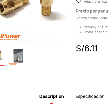
Añadir a la list
Precio por paq
¡Ahorra tiempo, comp
Delivery en Li
Envíos a todo e
S/
6.11
Description
Especificación