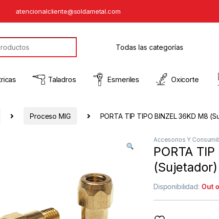
5
atencionalcliente@soldametal.com
ricas
Taladros
Esmeriles
Oxicorte
Proceso MIG
PORTA TIP TIPO BINZEL 36KD M8 (Su
Accesorios Y Consumib
PORTA TIP
(Sujetador
Disponibilidad:
Out o