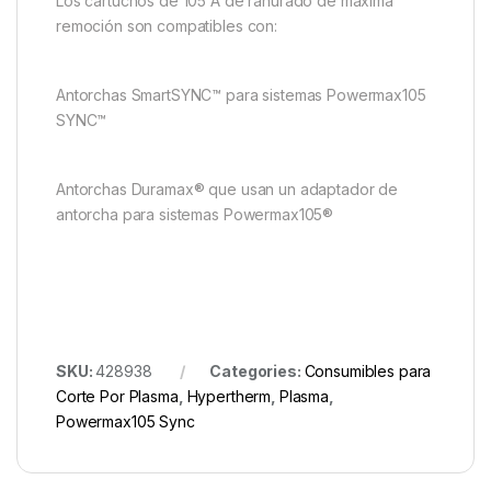
Los cartuchos de 105 A de ranurado de máxima
remoción son compatibles con:
Antorchas SmartSYNC™ para sistemas Powermax105
SYNC™
Antorchas Duramax® que usan un adaptador de
antorcha para sistemas Powermax105®
SKU:
428938
Categories:
Consumibles para
Corte Por Plasma
,
Hypertherm
,
Plasma
,
Powermax105 Sync