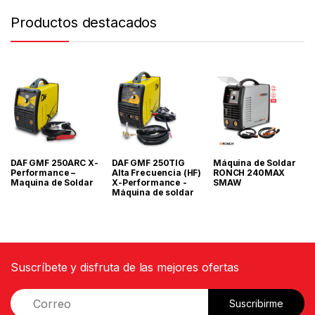
Productos destacados
DAF GMF 250ARC X-
DAF GMF 250TIG
Máquina de Soldar
Performance –
Alta Frecuencia (HF)
RONCH 240MAX
Maquina de Soldar
X-Performance -
SMAW
Máquina de soldar
Suscríbete y disfruta de las mejores ofertas
E
Suscribirme
m