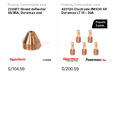
Plasma
,
Consumibles para
Plasma
,
Consumibles para
Corte Por Plasma
,
Hypertherm
,
Corte Por Plasma
,
Hypertherm
,
220817 Shield deflector
420120 Electrode PMX30 XP
Powermax45xp
,
Powermax65
Powermax30xp
45/85A, Duramax and
Duramax LT 15 – 30A
Sync
,
Powermax85 Sync
,
Powermax105 Sync
Duramax Lock, mechanized
cutting – HYPERTHERM
S/
104.59
S/
200.59