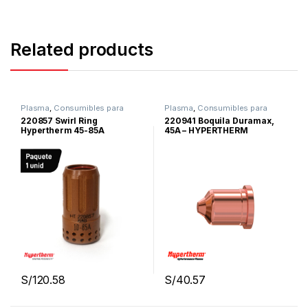
Related products
Plasma
,
Consumibles para
Plasma
,
Consumibles para
Corte Por Plasma
,
Hypertherm
,
Corte Por Plasma
,
Hypertherm
,
220857 Swirl Ring
220941 Boquila Duramax,
Powermax45xp
,
Powermax65
Powermax45xp
,
Powermax65
Hypertherm 45-85A
45A – HYPERTHERM
Sync
,
Powermax85 Sync
Sync
,
Powermax85 Sync
,
Powermax105 Sync
PMX45XP/65/85
S/
120.58
S/
40.57