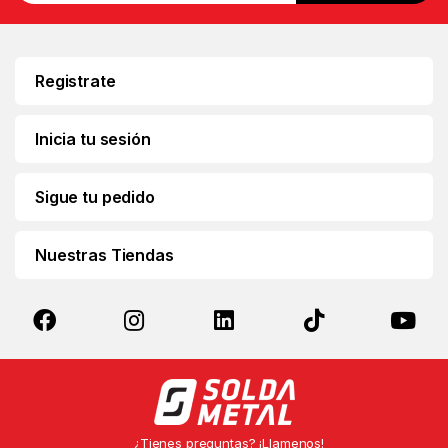
a
i
l
*
Registrate
Inicia tu sesión
Sigue tu pedido
Nuestras Tiendas
¿Tienes preguntas? ¡Llamenos!