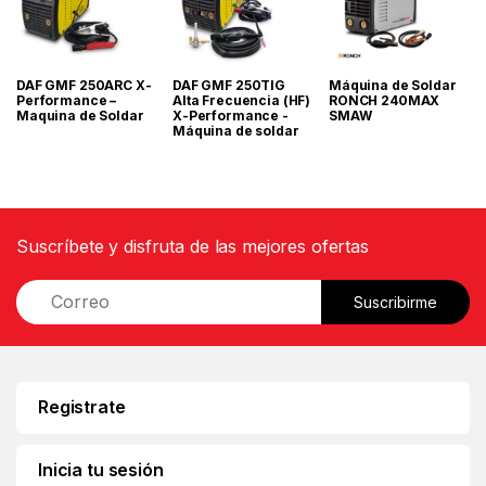
DAF GMF 250ARC X-
DAF GMF 250TIG
Máquina de Soldar
Performance –
Alta Frecuencia (HF)
RONCH 240MAX
Maquina de Soldar
X-Performance -
SMAW
Máquina de soldar
Suscríbete y disfruta de las mejores ofertas
E
Suscribirme
m
a
i
l
*
Registrate
Inicia tu sesión