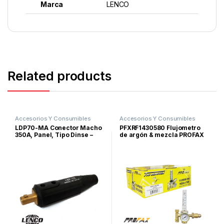
Marca
LENCO
Related products
Accesorios Y Consumibles
Accesorios Y Consumibles
Para Soldar
Para Soldar
,
Proceso Arco
LDP70-MA Conector Macho
PFXRF1430580 Flujometro
Manual
,
Proceso TIG
,
Proceso
350A, Panel, Tipo Dinse –
de argón & mezcla PROFAX
MIG
Lenco