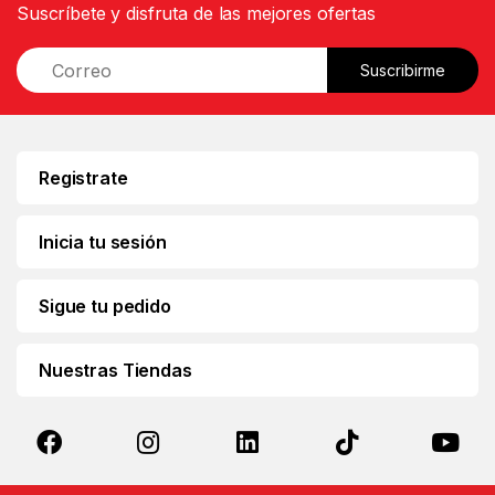
Suscríbete y disfruta de las mejores ofertas
E
Suscribirme
m
a
i
l
*
Registrate
Inicia tu sesión
Sigue tu pedido
Nuestras Tiendas