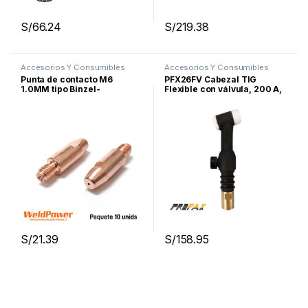
S/
66.24
S/
219.38
Accesorios Y Consumibles
Accesorios Y Consumibles
Para Soldar
,
Proceso MIG
Para Soldar
,
Proceso TIG
Punta de contacto M6
PFX26FV Cabezal TIG
1.0MM tipo Binzel-
Flexible con válvula, 200 A,
Weldpower
SERIE 26, PROFAX
S/
21.39
S/
158.95