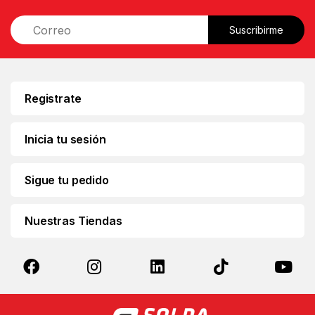
E
Suscribirme
m
a
i
l
*
Registrate
Inicia tu sesión
Sigue tu pedido
Nuestras Tiendas