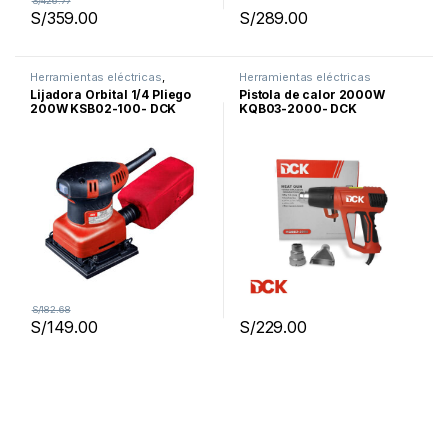
S/
426.77
S/
359.00
S/
289.00
Herramientas eléctricas
,
Herramientas eléctricas
Promociones
Lijadora Orbital 1/4 Pliego
Pistola de calor 2000W
200W KSB02-100- DCK
KQB03-2000- DCK
S/
182.68
S/
149.00
S/
229.00