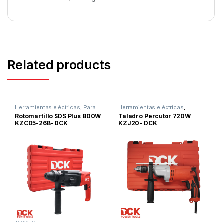
Related products
Herramientas eléctricas
,
Para
Herramientas eléctricas
,
Concreto
,
Promociones
Taladros
,
Para Madera
,
Para
Rotomartillo SDS Plus 800W
Taladro Percutor 720W
Metal
,
Para Concreto
KZC05-26B- DCK
KZJ20- DCK