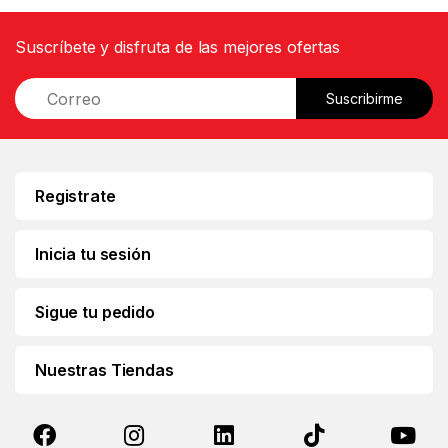
Suscríbete y disfruta de las mejores ofertas
E
Suscribirme
m
a
i
l
*
Registrate
Inicia tu sesión
Sigue tu pedido
Nuestras Tiendas