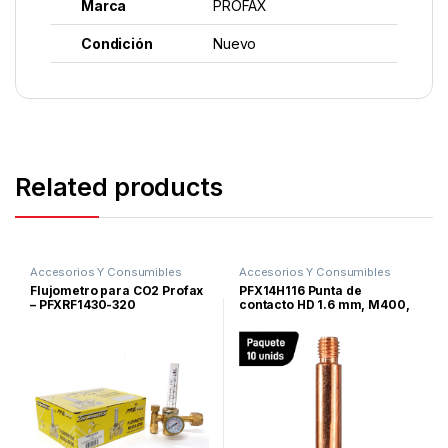
Marca
PROFAX
Condición
Nuevo
Related products
Accesorios Y Consumibles
Accesorios Y Consumibles
Para Soldar
,
Proceso TIG
Para Soldar
,
Proceso MIG
Flujometro para CO2 Profax
PFX14H116 Punta de
– PFXRF1430-320
contacto HD 1.6 mm, M400,
Profax