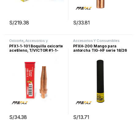
S/
219.38
S/
33.81
Oxicorte
,
Accesorios y
Accesorios Y Consumibles
Consumibles De Oxicorte
Para Soldar
,
Proceso TIG
PFX1-1-101 Boquilla oxicorte
PFXH-200 Mango para
acetileno, T/VICTOR #1-1-
antorcha TIG-HF serie 18/26
101, Profax
(H-200), Profax
S/
34.38
S/
13.71