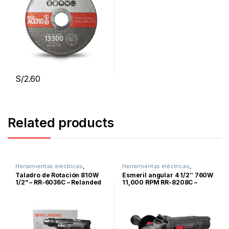
S/
2.60
Related products
Herramientas eléctricas
,
Herramientas eléctricas
,
Taladros
,
Para Madera
,
Para
Esmeriles
,
Para Metal
Taladro de Rotación 810W
Esmeril angular 4 1/2″ 760W
Metal
1/2” – RR-6036C – Relanded
11,000 RPM RR-8208C –
RELANDED