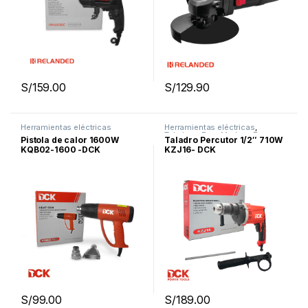
S/
159.00
S/
129.90
Herramientas eléctricas
Herramientas eléctricas
,
Taladros
,
Para Madera
,
Para
Pistola de calor 1600W
Taladro Percutor 1/2″ 710W
Metal
,
Para Concreto
KQB02-1600 -DCK
KZJ16- DCK
S/
99.00
S/
189.00