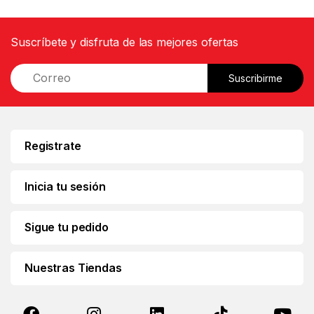
Suscríbete y disfruta de las mejores ofertas
E
Suscribirme
m
a
i
l
*
Registrate
Inicia tu sesión
Sigue tu pedido
Nuestras Tiendas