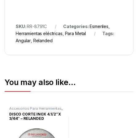
SKU:
RR-8791C
Categories:
Esmeriles
,
Herramientas eléctricas
,
Para Metal
Tags:
Angular
,
Relanded
You may also like…
Accesorios Para Herramientas
,
Discos
DISCO CORTE INOX 4.1/2″X
3/64″ – RELANDED