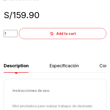
S/
159.90
Add to cart
Description
Especificación
Come
Instrucciones de uso:
Mini amoladora para realizar trabajos de desbaste