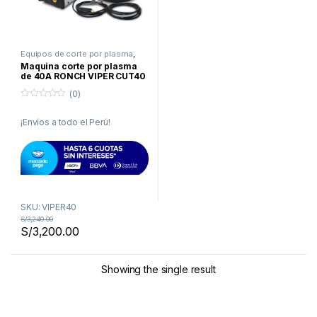
Equipos de corte por plasma
,
Plasma
,
Promociones
Maquina corte por plasma
de 40A RONCH VIPER CUT40
(0)
0
f
¡Envíos a todo el Perú!
u
e
r
a
d
e
5
SKU: VIPER40
S/
3,240.00
S/
3,200.00
Showing the single result