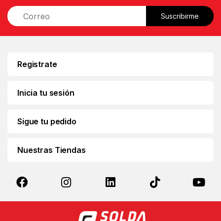
E
Suscribirme
m
a
i
l
*
Registrate
Inicia tu sesión
Sigue tu pedido
Nuestras Tiendas