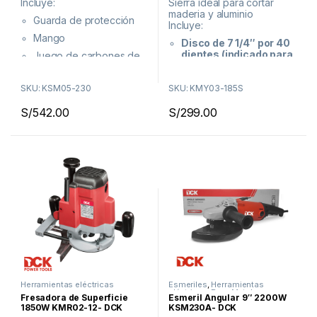
Incluye:
Sierra ideal para cortar
u
u
maderia y aluminio
e
e
Guarda de protección
r
r
Incluye:
a
a
Mango
d
d
Disco de 7 1/4″ por 40
e
e
dientes (indicado para
Juego de carbones de
5
5
melamine, aluminio,
repuesto
madera blanda y
¡Envíos a todo el Perú!
similares)
SKU: KSM05-230
SKU: KMY03-185S
Juego de carbones de
¡Ahorra tiempo, compra online
S/
542.00
S/
299.00
repuesto
y recibe en la comodidad de tu
¡Envíos a todo el Perú!
casa o taller!
Herramientas eléctricas
Esmeriles
,
Herramientas
eléctricas
,
Para Metal
Fresadora de Superficie
Esmeril Angular 9″ 2200W
1850W KMR02-12- DCK
KSM230A- DCK