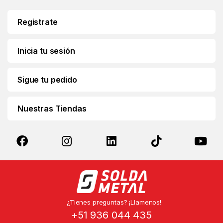
l
*
Registrate
Inicia tu sesión
Sigue tu pedido
Nuestras Tiendas
¿Tienes preguntas? ¡Llamenos!
+51 936 044 435