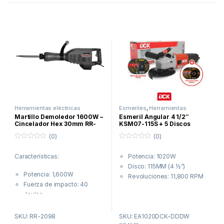
Entrega en 24 horas, válido
solo en Lima y Trujillo.
**Aplica restricciones
Herramientas eléctricas
Esmeriles
,
Herramientas
eléctricas
,
Para Metal
Martillo Demoledor 1600W –
Esmeril Angular 4 1/2″
Cincelador Hex 30mm RR-
KSM07-115S + 5 Discos
2098 – Relanded
desbaste DW44540 + 5
(0)
(0)
Discos corte inox DW44618
0
0
f
f
Características:
Potencia: 1020W
u
u
e
e
Disco: 115MM (4 ½”)
r
r
Potencia: 1,600W
a
a
Revoluciones: 11,800 RPM
d
d
Fuerza de impacto: 40
e
e
5
5
Joules
Encastre: Hexagonal 30mm
No incluye cincel
SKU: RR-2098
SKU: EA1020DCK-DDDW