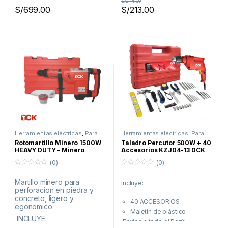
¡Envíos a todo el Perú!
S/
244.00
S/
699.00
S/
213.00
Herramientas eléctricas
,
Para
Herramientas eléctricas
,
Para
Concreto
Madera
,
Para Metal
,
Taladros
Rotomartillo Minero 1500W
Taladro Percutor 500W + 40
HEAVY DUTY – Minero
Accesorios KZJ04-13 DCK
KZC45 DCK
(0)
(0)
0
0
f
f
Martillo minero para
Incluye:
u
u
perforacion en piedra y
e
e
r
r
concreto, ligero y
40 ACCESORIOS
a
a
egonomico
d
d
Maletín de plástico
e
e
INCLUYE:
5
5
¡Envíos a todo el Perú!