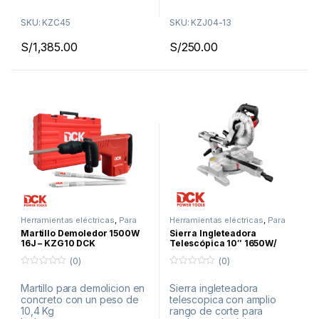
Maletín de transporte
Mango auxiliar
SKU: KZC45
SKU: KZJ04-13
Juego de carbones
S/
1,385.00
S/
250.00
¡Envíos a todo el Perú!
Herramientas eléctricas
,
Para
Herramientas eléctricas
,
Para
Concreto
Metal
,
Promociones
Martillo Demoledor 1500W
Sierra Ingleteadora
16J – KZG10 DCK
Telescópica 10″ 1650W/
Corte a 45° y 90° KJX06-255
(0)
(0)
DCK
0
0
f
f
Martillo para demolicion en
Sierra ingleteadora
u
u
concreto con un peso de
telescopica con amplio
e
e
r
r
10,4 Kg
rango de corte para
a
a