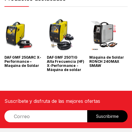
DAF GMF 250ARC X-
DAF GMF 250TIG
Máquina de Soldar
Performance –
Alta Frecuencia (HF)
RONCH 240MAX
Maquina de Soldar
X-Performance -
SMAW
Máquina de soldar
Suscríbete y disfruta de las mejores ofertas
E
Suscribirme
m
a
i