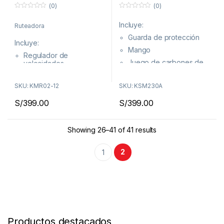
(0)
(0)
0
0
f
f
Incluye:
Ruteadora
u
u
e
e
Guarda de protección
r
r
Incluye:
a
a
Mango
d
d
Regulador de
e
e
Juego de carbones de
5
velocidades
5
repuesto
Regulador de
profundidad milimétrico
¡Envíos a todo el Perú!
SKU: KMR02-12
SKU: KSM230A
¡Envíos a todo el Perú!
S/
399.00
S/
399.00
Showing 26–41 of 41 results
2
1
Productos destacados