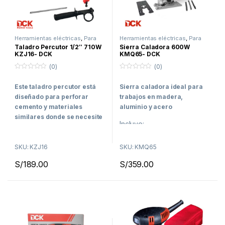
Herramientas eléctricas
,
Para
Herramientas eléctricas
,
Para
Concreto
,
Para Madera
,
Para
Madera
Taladro Percutor 1/2″ 710W
Sierra Caladora 600W
Metal
,
Taladros
KZJ16- DCK
KMQ65- DCK
(0)
(0)
0
0
f
f
Este taladro percutor está
Sierra caladora ideal para
u
u
e
e
diseñado para perforar
trabajos en madera,
r
r
a
a
cemento y materiales
aluminio y acero
d
d
similares donde se necesite
e
e
Incluye:
5
5
activar el sistema de
3 hojas de calar
percusión.
SKU: KZJ16
SKU: KMQ65
Perforaciones:
Juego de carbones de
repuesto
S/
189.00
S/
359.00
Madera: 30MM
1 Zapata de repuesto
Metal: 10MM
¡Envíos a todo el Perú!
Concreto: 13MM
¡Envíos a todo el Perú!
Entrega en 24 horas, válido
solo en Lima y Trujillo.