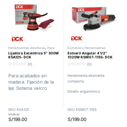
Herramientas eléctricas
,
Para
Esmeriles
,
Herramientas
Madera
,
Promociones
eléctricas
,
Para Metal
Lijadora Excéntrica 5″ 300W
Esmeril Angular 4 1/2″
KSA125- DCK
1020W KSM07-115S- DCK
(0)
(0)
0
0
f
f
Para acabados en
Herramienta altamente
u
u
e
e
madera. Fijación de la
compacta.
r
r
a
a
lija: Sistema velcro
d
d
Diseño ergonómico.
e
e
5
5
Incluye:
Elaborado bajo los más altos
Juego de carbones de
estándares de calidad.
SKU: KSA125
SKU: KSM07-115S
repuesto
S/
226.32
¡Envíos a todo el Perú!
Envíos a todo el Perú
S/
199.00
S/
199.00