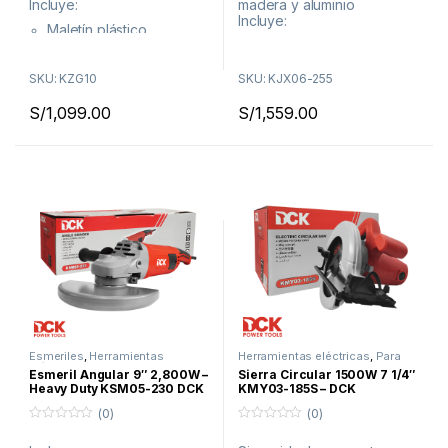
Incluye:
madera y aluminio
d
d
Incluye:
e
e
Maletín plástico
5
5
Un disco para aluminio
Cincel punta
de 10” x100 dientes
SKU: KZG10
SKU: KJX06-255
Cincel plano
¡Envíos a todo el Perú!
Delivery en Lima en menos de
S/
1,099.00
S/
1,559.00
48 horas
Entrega en 24 horas, válido en
Envíos a todo el Perú por
Lima
Agencia de Transporte
**Aplica restricciones
¡Ahorra tiempo, compra online
y recibe en la comodidad de tu
casa o taller!
Esmeriles
,
Herramientas
Herramientas eléctricas
,
Para
eléctricas
,
Para Metal
Madera
Esmeril Angular 9″ 2,800W –
Sierra Circular 1500W 7 1/4″
Heavy Duty KSM05-230 DCK
KMY03-185S – DCK
(0)
(0)
0
0
f
f