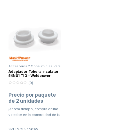
Agencia de Transporte
Agencia de Transporte
Accesorios Y Consumibles Para
Soldar
,
Proceso TIG
Adaptador Tobera insulator
54N01 TIG – Weldpower
(0)
0
f
Precio por paquete
u
e
de 2 unidades
r
a
d
¡Ahorra tiempo, compra online
e
y recibe en la comodidad de tu
5
casa o taller!
SKU: SOL54N01W