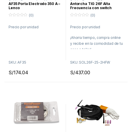
Soldar
,
Proceso Arco Manual
Soldar
,
Proceso TIG
AF35 Porta Electrodo 350 A –
Antorcha TIG 26F Alta
Lenco
Frecuencia con switch
on/off 7 metros – Weldpower
(0)
(0)
0
0
f
f
Precio por unidad
Precio por unidad
u
u
e
e
r
r
¡Ahorra tiempo, compra online
a
a
d
d
y recibe en la comodidad de tu
e
e
5
5
casa o taller!
Delivery en Lima en menos
SKU: AF35
SKU: SOL26F-25-2HFW
de 48 horas
S/
174.04
S/
437.00
Envíos a todo el Perú por
Agencia de Transporte