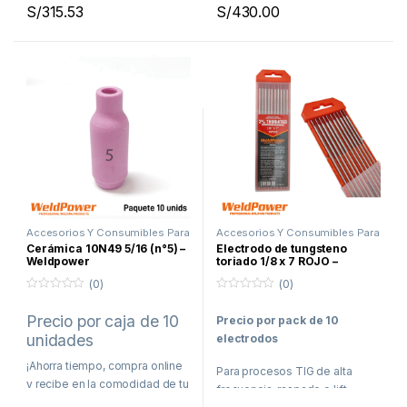
S/
315.53
S/
430.00
Envíos a todo el Perú
Accesorios Y Consumibles Para
Accesorios Y Consumibles Para
Soldar
,
Proceso TIG
Soldar
,
Proceso TIG
Cerámica 10N49 5/16 (n°5) –
Electrodo de tungsteno
Weldpower
toriado 1/8 x 7 ROJO –
Weldpower
(0)
(0)
0
0
f
f
Precio por caja de 10
Precio por pack de 10
u
u
e
e
unidades
electrodos
r
r
a
a
d
¡Ahorra tiempo, compra online
d
Para procesos TIG de alta
e
e
y recibe en la comodidad de tu
5
5
frecuencia, raspado o lift
casa o taller!