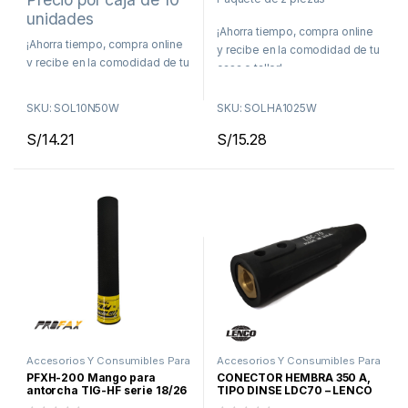
e
e
unidades
r
r
¡Ahorra tiempo, compra online
a
a
d
¡Ahorra tiempo, compra online
d
y recibe en la comodidad de tu
e
e
y recibe en la comodidad de tu
5
5
casa o taller!
casa o taller!
Delivery en Lima en menos
SKU: SOL10N50W
SKU: SOLHA1025W
Delivery en Lima en menos
de 48 horas
de 48 horas
S/
14.21
S/
15.28
Envíos a todo el Perú por
Envíos a todo el Perú por
Agencia de Transporte
Agencia de Transporte
Accesorios Y Consumibles Para
Accesorios Y Consumibles Para
Soldar
,
Proceso TIG
Soldar
,
Proceso Arco Manual
,
PFXH-200 Mango para
CONECTOR HEMBRA 350 A,
Proceso MIG
,
Proceso TIG
antorcha TIG-HF serie 18/26
TIPO DINSE LDC70 – LENCO
(H-200), Profax