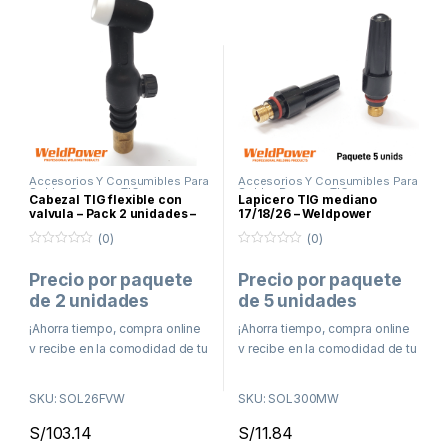
Accesorios Y Consumibles Para
Accesorios Y Consumibles Para
Soldar
,
Proceso TIG
,
Soldar
,
Proceso TIG
Cabezal TIG flexible con
Lapicero TIG mediano
Promociones
valvula – Pack 2 unidades –
17/18/26 – Weldpower
Weldpower
(0)
(0)
0
0
f
f
Precio por paquete
Precio por paquete
u
u
e
e
de 2 unidades
de 5 unidades
r
r
a
a
d
¡Ahorra tiempo, compra online
d
¡Ahorra tiempo, compra online
e
e
y recibe en la comodidad de tu
y recibe en la comodidad de tu
5
5
casa o taller!
casa o taller!
SKU: SOL26FVW
SKU: SOL300MW
Delivery en Lima en menos
Delivery en Lima en menos
de 48 horas
de 48 horas
S/
103.14
S/
11.84
Envíos a todo el Perú por
Envíos a todo el Perú por