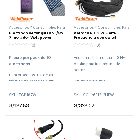
Accesorios Y Consumibles Para
Accesorios Y Consumibles Para
Soldar
,
Proceso TIG
Soldar
,
Proceso TIG
Electrodo de tungsteno 1/8 x
Antorcha TIG 26F Alta
7 morado- Weldpower
Frecuencia con switch
on/off 4 metros- Weldpower
(0)
(0)
0
0
f
f
Precio por pack de 10
Encuentra tu antorcha TIG HF
u
u
e
e
electrodos
de 4m para tu maquina de
r
r
a
a
soldar
d
d
Para procesos TIG de alta
e
e
5
5
frecuencia, raspado o lift
Precio por unidad
¡Ahorra tiempo, compra online
¡Ahorra tiempo, compra online
SKU: TCP187W
SKU: SOL26F12-2HFW
y recibe en la comodidad de tu
y recibe en la comodidad de tu
S/
187.83
S/
328.52
casa o taller!
casa o taller!
Delivery en Lima en menos
¡Envíos a todo el Perú!
de 48 horas
Envíos a todo el Perú por
Agencia de Transporte