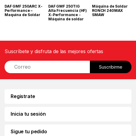
DAF GMF 250ARC X-
DAF GMF 250TIG
Máquina de Soldar
Performance –
Alta Frecuencia (HF)
RONCH 240MAX
Maquina de Soldar
X-Performance -
SMAW
Máquina de soldar
Suscríbete y disfruta de las mejores ofertas
E
Suscribirme
m
a
i
l
*
Registrate
Inicia tu sesión
Sigue tu pedido