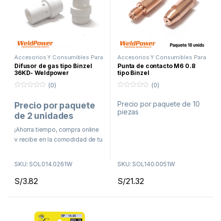
Accesorios Y Consumibles Para
Accesorios Y Consumibles Para
Soldar
,
Proceso MIG
Soldar
,
Proceso MIG
Difusor de gas tipo Binzel
Punta de contacto M6 0.8
36KD- Weldpower
tipo Binzel
(0)
(0)
0
0
f
f
Precio por paquete de 10
Precio por paquete
u
u
piezas
e
e
de 2 unidades
r
r
a
a
d
¡Ahorra tiempo, compra online
d
e
e
y recibe en la comodidad de tu
5
5
casa o taller!
SKU: SOL014.0261W
SKU: SOL140.0051W
Delivery en Lima en menos
de 48 horas
S/
3.82
S/
21.32
Envíos a todo el Perú por
Agencia de Transporte