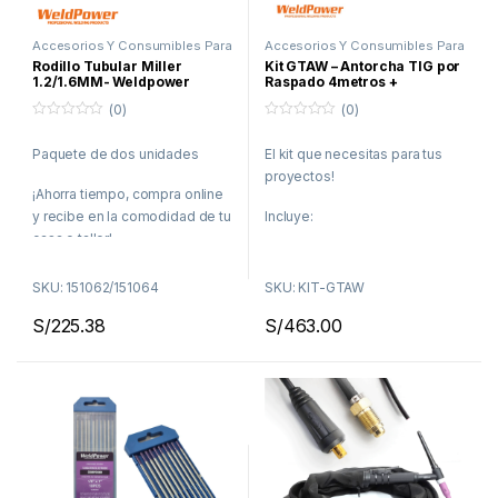
Accesorios Y Consumibles Para
Accesorios Y Consumibles Para
Soldar
,
Proceso MIG
Soldar
,
Proceso TIG
Rodillo Tubular Miller
Kit GTAW – Antorcha TIG por
1.2/1.6MM- Weldpower
Raspado 4metros +
Flujómetro + Guantes
(0)
(0)
0
0
f
f
Paquete de dos unidades
El kit que necesitas para tus
u
u
e
e
proyectos!
r
r
¡Ahorra tiempo, compra online
a
a
d
d
y recibe en la comodidad de tu
Incluye:
e
e
5
5
casa o taller!
1 Antorcha TIG de 4 metros
Delivery en Lima en menos
cabezal flexible set de
SKU: 151062/151064
SKU: KIT-GTAW
de 48 horas
consumibles
S/
225.38
S/
463.00
Envíos a todo el Perú por
1 Flujómetro
Agencia de Transporte
1 Par de guantes TIG 16¨