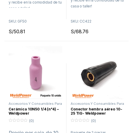
y recibe en la comodidad de tu
d
d
y recibe en la comodidad de tu
e
e
casa o taller!
5
5
casa o taller!
Delivery en Lima en menos
Delivery en Lima en menos
SKU: GF50
SKU: CC422
de 48 horas
de 48 horas
Envíos a todo el Perú por
S/
50.81
S/
68.76
Envíos a todo el Perú por
Agencia de Transporte
Agencia de Transporte
Accesorios Y Consumibles Para
Accesorios Y Consumibles Para
Soldar
,
Proceso TIG
Soldar
,
Proceso Arco Manual
,
Cerámica 10N50 1/4 (n°4) –
Conector hembra aéreo 10-
Proceso MIG
,
Proceso TIG
Weldpower
25 TIG- Weldpower
(0)
(0)
0
0
f
f
Precio por caja de 10
Paquete de 2 piezas
u
u