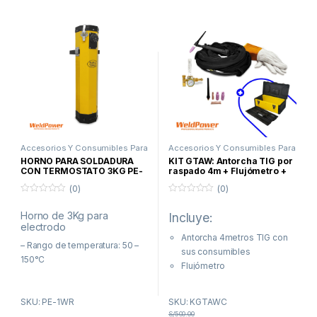
Accesorios Y Consumibles Para
Accesorios Y Consumibles Para
Soldar
,
Proceso Arco Manual
Soldar
,
Proceso TIG
,
HORNO PARA SOLDADURA
KIT GTAW: Antorcha TIG por
Promociones
CON TERMOSTATO 3KG PE-
raspado 4m + Flujómetro +
1/W – WELDPOWER
Caja de herramientas
(0)
(0)
0
0
f
f
Horno de 3Kg para
Incluye:
u
u
electrodo
e
e
r
r
Antorcha 4metros TIG con
a
a
– Rango de temperatura: 50 –
sus consumibles
d
d
150°C
e
e
Flujómetro
5
5
Guantes TIG
– Alimentación: AC 115/230V
Caja de herramienta
SKU: PE-1WR
SKU: KGTAWC
(CAHESOLD)
– Resistencia: 205W
S/
500.00