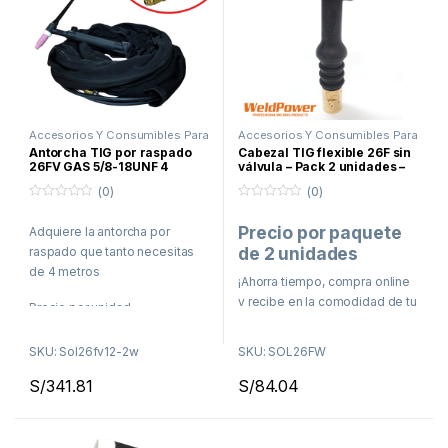
Accesorios Y Consumibles Para
Accesorios Y Consumibles Para
Soldar
,
Proceso TIG
Soldar
,
Proceso TIG
Antorcha TIG por raspado
Cabezal TIG flexible 26F sin
26FV GAS 5/8-18UNF 4
válvula – Pack 2 unidades –
metros – Weldpower
Weldpower
(0)
(0)
0
0
f
f
Precio por paquete
Adquiere la antorcha por
u
u
e
e
de 2 unidades
raspado que tanto necesitas
r
r
a
a
de 4 metros
d
d
¡Ahorra tiempo, compra online
e
e
y recibe en la comodidad de tu
5
5
Precio por unidad
casa o taller!
¡Ahorra tiempo, compra online
SKU: Sol26fv12-2w
SKU: SOL26FW
Delivery en Lima en menos
y recibe en la comodidad de tu
de 48 horas
S/
341.81
S/
84.04
casa o taller!
Envíos a todo el Perú por
Agencia de Transporte
¡Envíos a todo el Perú!