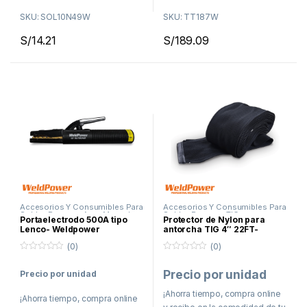
¡Ahorra tiempo, compra online
SKU: SOL10N49W
SKU: TT187W
Delivery en Lima en menos
y recibe en la comodidad de tu
de 48 horas
S/
14.21
S/
189.09
casa o taller!
Envíos a todo el Perú por
Agencia de Transporte
Delivery en Lima en menos
de 48 horas
Envíos a todo el Perú por
Agencia de Transporte
Accesorios Y Consumibles Para
Accesorios Y Consumibles Para
Soldar
,
Proceso Arco Manual
,
Soldar
,
Proceso TIG
Portaelectrodo 500A tipo
Protector de Nylon para
Proceso MIG
,
Proceso TIG
Lenco- Weldpower
antorcha TIG 4″ 22FT-
Weldpower
(0)
(0)
0
0
f
f
Precio por unidad
Precio por unidad
u
u
e
e
r
r
¡Ahorra tiempo, compra online
¡Ahorra tiempo, compra online
a
a