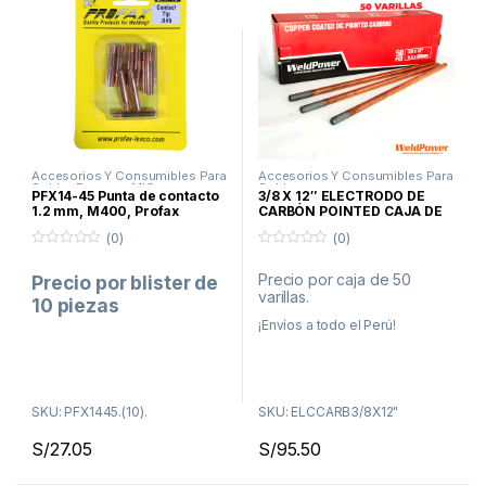
Accesorios Y Consumibles Para
Accesorios Y Consumibles Para
Soldar
,
Proceso MIG
Soldar
PFX14-45 Punta de contacto
3/8 X 12″ ELECTRODO DE
1.2 mm, M400, Profax
CARBÓN POINTED CAJA DE
50 VARILLAS – WeldPower
(0)
(0)
0
0
f
f
Precio por caja de 50
Precio por blister de
u
u
varillas.
e
e
10 piezas
r
r
a
a
¡Envíos a todo el Perú!
d
d
e
e
5
5
SKU: PFX1445.(10).
SKU: ELCCARB3/8X12"
S/
27.05
S/
95.50