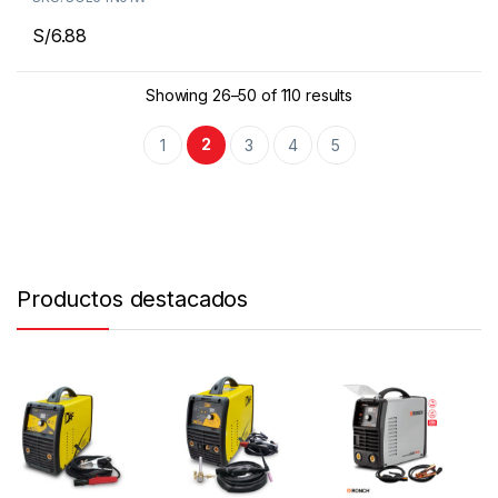
Delivery en Lima en menos
de 48 horas
S/
6.88
Envíos a todo el Perú por
Agencia de Transporte
Showing 26–50 of 110 results
2
1
3
4
5
Productos destacados